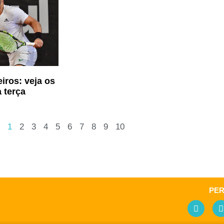
eiros: veja os
 terça
1
2
3
4
5
6
7
8
9
10
PE