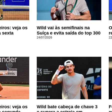
eiros: veja os
Wild vai às semifinais na
O
a sexta
Suíça e evita saída do top 300
r
24/07/2026
22
eiros: veja os
Wild bate cabeça de chave 3
F
a segunda
e supera a estreia em
e