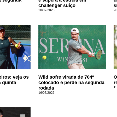
challenger suíço
s
20/07/2026
20
eiros: veja os
Wild sofre virada de 704º
O
a quinta
colocado e perde na segunda
r
rodada
15
16/07/2026