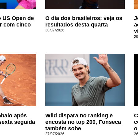
do US Open de
O dia dos brasileiros: veja os
J
r com cinco
resultados desta quarta
a
30/07/2026
v
29
balo após
Wild dispara no ranking e
C
 sexta seguida
encosta no top 200, Fonseca
c
também sobe
o
27/07/2026
26