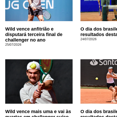
Wild vence anfitrião e
O dia dos brasil
disputará terceira final de
resultados dest
challenger no ano
24/07/2026
25/07/2026
Wild vence mais uma e vai às
O dia dos brasil
quartas em challenger suíço
resultados dest