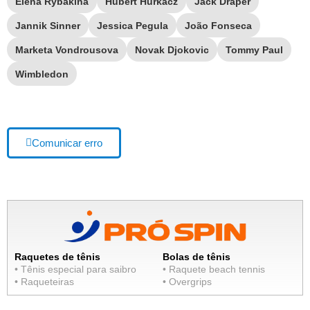
Elena Rybakina
Hubert Hurkacz
Jack Draper
Jannik Sinner
Jessica Pegula
João Fonseca
Marketa Vondrousova
Novak Djokovic
Tommy Paul
Wimbledon
Comunicar erro
Raquetes de tênis
Bolas de tênis
• Tênis especial para saibro
• Raquete beach tennis
• Raqueteiras
• Overgrips