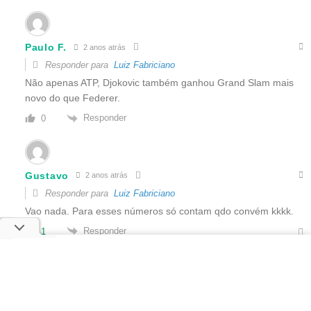
Paulo F.
2 anos atrás
Responder para
Luiz Fabriciano
Não apenas ATP, Djokovic também ganhou Grand Slam mais
novo do que Federer.
Responder
0
Gustavo
2 anos atrás
Responder para
Luiz Fabriciano
Vao nada. Para esses números só contam qdo convém kkkk.
Responder
1
Gustavo
2 anos atrás
Responder para
Gustavo