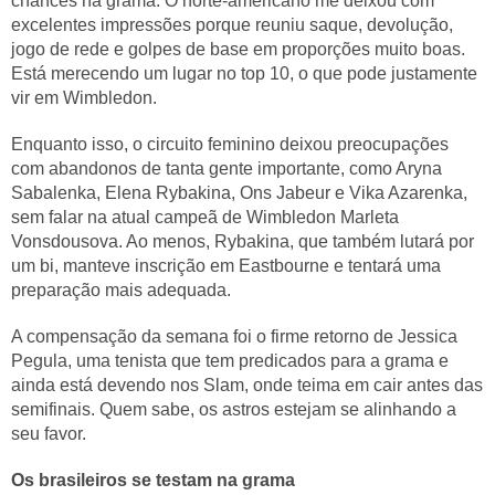
chances na grama. O norte-americano me deixou com
excelentes impressões porque reuniu saque, devolução,
jogo de rede e golpes de base em proporções muito boas.
Está merecendo um lugar no top 10, o que pode justamente
vir em Wimbledon.
Enquanto isso, o circuito feminino deixou preocupações
com abandonos de tanta gente importante, como Aryna
Sabalenka, Elena Rybakina, Ons Jabeur e Vika Azarenka,
sem falar na atual campeã de Wimbledon Marleta
Vonsdousova. Ao menos, Rybakina, que também lutará por
um bi, manteve inscrição em Eastbourne e tentará uma
preparação mais adequada.
A compensação da semana foi o firme retorno de Jessica
Pegula, uma tenista que tem predicados para a grama e
ainda está devendo nos Slam, onde teima em cair antes das
semifinais. Quem sabe, os astros estejam se alinhando a
seu favor.
Os brasileiros se testam na grama