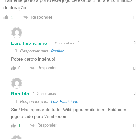
friamente ponto a ponto este jogo de exatos 1 hora e 16 minutos
de duração.
Responder
1
Luiz Fabriciano
2 anos atrás
Responder para
Ronildo
Pobre garoto ingênuo!
Responder
0
Ronildo
2 anos atrás
Responder para
Luiz Fabriciano
Sim! Mas apesar de tudo, Wild jogou muito bem. Está com
jogo afiado para Wimbledom.
Responder
1