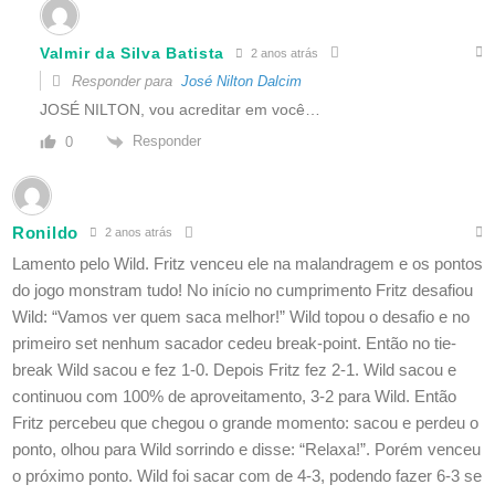
Valmir da Silva Batista
2 anos atrás
Responder para
José Nilton Dalcim
JOSÉ NILTON, vou acreditar em você…
Responder
0
Ronildo
2 anos atrás
Lamento pelo Wild. Fritz venceu ele na malandragem e os pontos
do jogo monstram tudo! No início no cumprimento Fritz desafiou
Wild: “Vamos ver quem saca melhor!” Wild topou o desafio e no
primeiro set nenhum sacador cedeu break-point. Então no tie-
break Wild sacou e fez 1-0. Depois Fritz fez 2-1. Wild sacou e
continuou com 100% de aproveitamento, 3-2 para Wild. Então
Fritz percebeu que chegou o grande momento: sacou e perdeu o
ponto, olhou para Wild sorrindo e disse: “Relaxa!”. Porém venceu
o próximo ponto. Wild foi sacar com de 4-3, podendo fazer 6-3 se