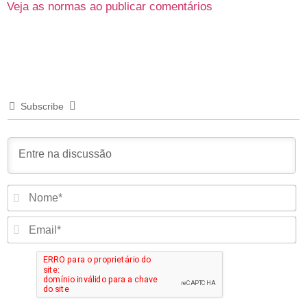
Veja as normas ao publicar comentários
Subscribe
N
E