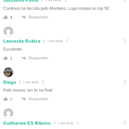
Juscelino Pinho
1 ano atrás
Continuo na torcida pelo Monteiro. Logo estará no top 90.
Responder
4
Leonardo Rubira
1 ano atrás
Excelente
Responder
1
Diego
1 ano atrás
Pelo menos um br na final
Responder
0
Guilherme ES Ribeiro
1 ano atrás