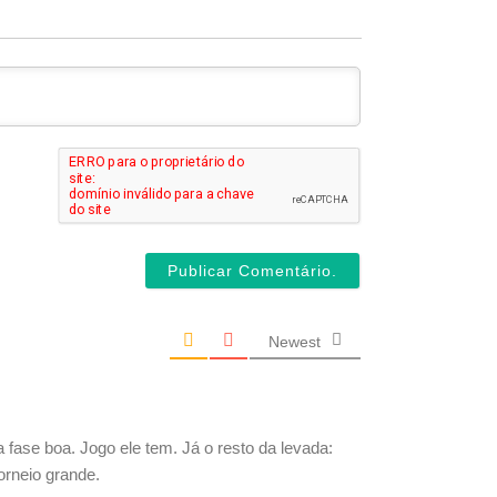
ome*
ail*
Newest
fase boa. Jogo ele tem. Já o resto da levada:
orneio grande.