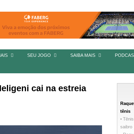
AIS
SEU JOGO
SAIBA MAIS
PODCAS
eligeni cai na estreia
Raque
tênis
• Tênis
saibro