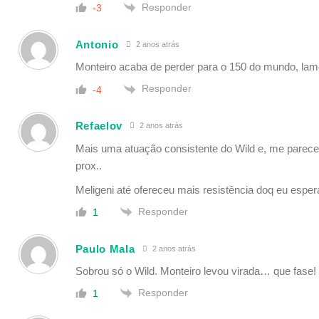
Responder
-3
Antonio
2 anos atrás
Monteiro acaba de perder para o 150 do mundo, lame
Responder
-4
Refaelov
2 anos atrás
Mais uma atuação consistente do Wild e, me parece
prox..
Meligeni até ofereceu mais resistência doq eu esperav
Responder
1
Paulo Mala
2 anos atrás
Sobrou só o Wild. Monteiro levou virada… que fase!
Responder
1