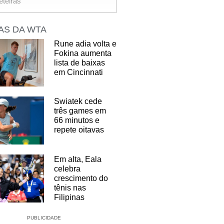
eteiras
AS DA WTA
Rune adia volta e
Fokina aumenta
lista de baixas
em Cincinnati
Swiatek cede
três games em
66 minutos e
repete oitavas
Em alta, Eala
celebra
crescimento do
tênis nas
Filipinas
PUBLICIDADE