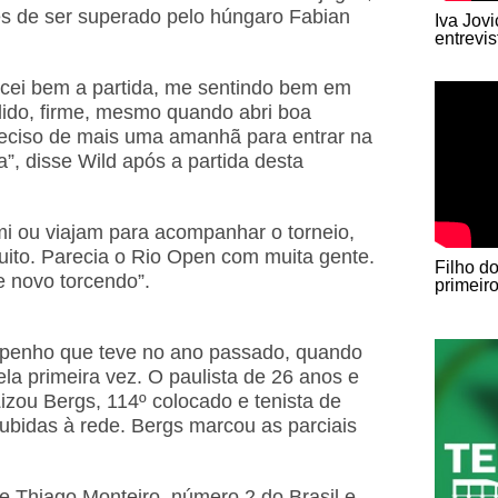
es de ser superado pelo húngaro Fabian
Iva Jov
entrevi
ecei bem a partida, me sentindo bem em
ido, firme, mesmo quando abri boa
reciso de mais uma amanhã para entrar na
”, disse Wild após a partida desta
i ou viajam para acompanhar o torneio,
uito. Parecia o Rio Open com muita gente.
Filho d
 novo torcendo”.
primeir
mpenho que teve no ano passado, quando
la primeira vez. O paulista de 26 anos e
izou Bergs, 114º colocado e tenista de
 subidas à rede. Bergs marcou as parciais
de Thiago Monteiro, número 2 do Brasil e