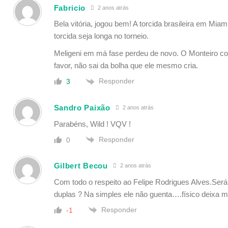
Fabricio
2 anos atrás
Bela vitória, jogou bem! A torcida brasileira em Mi
torcida seja longa no torneio.
Meligeni em má fase perdeu de novo. O Monteiro co
favor, não sai da bolha que ele mesmo cria.
Responder
3
Sandro Paixão
2 anos atrás
Parabéns, Wild ! VQV !
Responder
0
Gilbert Becou
2 anos atrás
Com todo o respeito ao Felipe Rodrigues Alves.Será
duplas ? Na simples ele não guenta….físico deixa mu
Responder
-1