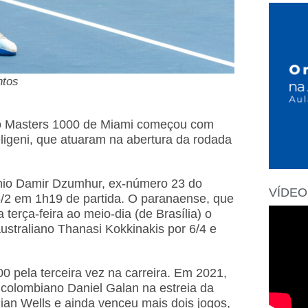
ntos
ra o Masters 1000 de Miami começou com
ligeni, que atuaram na abertura da rodada
nio Damir Dzumhur, ex-número 23 do
VÍDEO
6/2 em 1h19 de partida. O paranaense, que
erça-feira ao meio-dia (de Brasília) o
australiano Thanasi Kokkinakis por 6/4 e
0 pela terceira vez na carreira. Em 2021,
 colombiano Daniel Galan na estreia da
dian Wells e ainda venceu mais dois jogos,