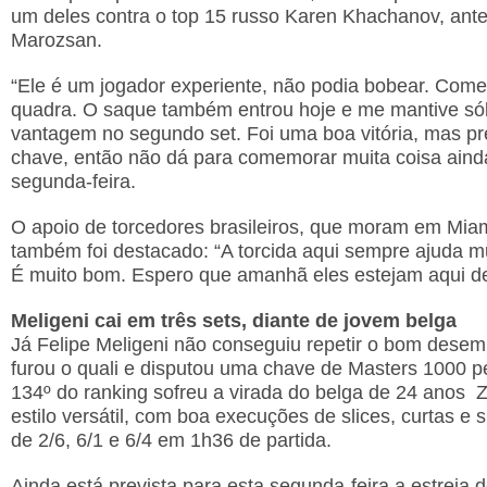
um deles contra o top 15 russo Karen Khachanov, ant
Marozsan.
“Ele é um jogador experiente, não podia bobear. Com
quadra. O saque também entrou hoje e me mantive sól
vantagem no segundo set. Foi uma boa vitória, mas p
chave, então não dá para comemorar muita coisa ainda
segunda-feira.
O apoio de torcedores brasileiros, que moram em Miam
também foi destacado: “A torcida aqui sempre ajuda m
É muito bom. Espero que amanhã eles estejam aqui de
Meligeni cai em três sets, diante de jovem belga
Já Felipe Meligeni não conseguiu repetir o bom dese
furou o quali e disputou uma chave de Masters 1000 pe
134º do ranking sofreu a virada do belga de 24 anos Z
estilo versátil, com boa execuções de slices, curtas e
de 2/6, 6/1 e 6/4 em 1h36 de partida.
Ainda está prevista para esta segunda-feira a estreia 