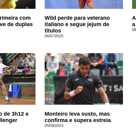
rimeira com
Wild perde para veterano
A
ve de duplas
italiano e segue jejum de
a
títulos
06
06/07/2025
o de 3h12 e
Monteiro leva susto, mas
llenger
confirma e supera estreia
05/09/2023