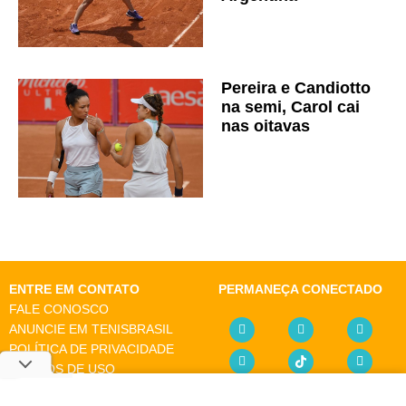
Pereira e Candiotto
na semi, Carol cai
nas oitavas
ENTRE EM CONTATO
PERMANEÇA CONECTADO
FALE CONOSCO
ANUNCIE EM TENISBRASIL
POLÍTICA DE PRIVACIDADE
TERMOS DE USO
SOBRE O SITE