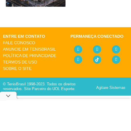
ENTRE EM CONTATO
PERMANEÇA CONECTADO
FALE CONOSCO
ANUNCIE EM TENISBRASIL
POLÍTICA DE PRIVACIDADE
TERMOS DE USO
SOBRE O SITE
© TenisBrasil 1998-2023. Todos os direitos
Agitare Sistemas
reservados. Site Parceiro do UOL Esporte.