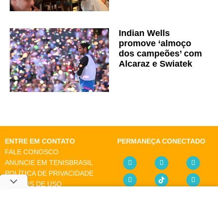
Indian Wells
promove ‘almoço
dos campeões’ com
Alcaraz e Swiatek
ENTRE EM CONTATO
PERMANEÇA CONECTADO
FALE CONOSCO
ANUNCIE EM TENISBRASIL
POLÍTICA DE PRIVACIDADE
TERMOS DE USO
SOBRE O SITE