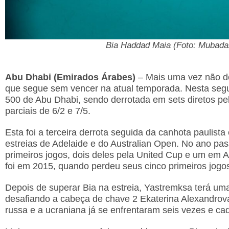
Bia Haddad Maia (Foto: Mubada
Abu Dhabi (Emirados Árabes)
– Mais uma vez não de
que segue sem vencer na atual temporada. Nesta seg
500 de Abu Dhabi, sendo derrotada em sets diretos p
parciais de 6/2 e 7/5.
Esta foi a terceira derrota seguida da canhota pauli
estreias de Adelaide e do Australian Open. No ano pa
primeiros jogos, dois deles pela United Cup e um em 
foi em 2015, quando perdeu seus cinco primeiros jogo
Depois de superar Bia na estreia, Yastremksa terá uma
desafiando a cabeça de chave 2 Ekaterina Alexandrov
russa e a ucraniana já se enfrentaram seis vezes e ca