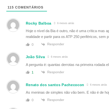
115
COMENTÁRIOS
Rocky Balboa
6 meses atrás
Hoje o nível da Bia é outro, não é uma crítica mas
realidade e partir para os ATP 250 periféricos, se
Responder
0
João Silva
6 meses atrás
A pergunta é: quantas derrotas na primeira rodada el
Responder
1
Renato dos santos Pachecocon
6 meses atrás
As meninas de simples não vão bem. E não é de hoj
Responder
0