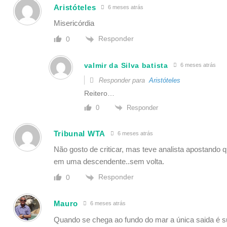
Aristóteles
6 meses atrás
Misericórdia
Responder
0
valmir da Silva batista
6 meses atrás
Responder para
Aristóteles
Reitero…
Responder
0
Tribunal WTA
6 meses atrás
Não gosto de criticar, mas teve analista apostando q
em uma descendente..sem volta.
Responder
0
Mauro
6 meses atrás
Quando se chega ao fundo do mar a única saida é sub