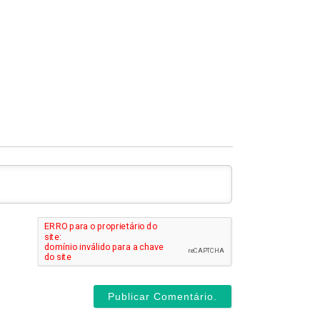
ome*
ail*