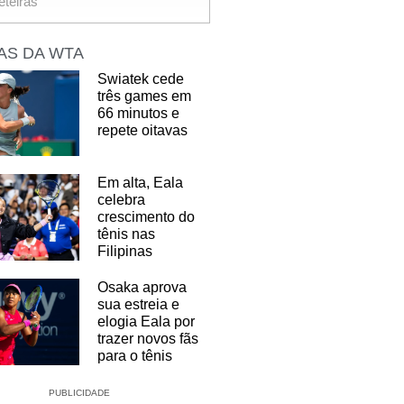
eteiras
AS DA WTA
Swiatek cede
três games em
66 minutos e
repete oitavas
Em alta, Eala
celebra
crescimento do
tênis nas
Filipinas
Osaka aprova
sua estreia e
elogia Eala por
trazer novos fãs
para o tênis
PUBLICIDADE