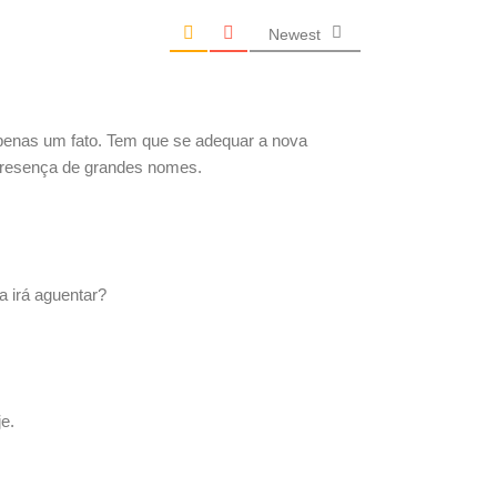
Newest
 apenas um fato. Tem que se adequar a nova
m presença de grandes nomes.
a irá aguentar?
e.