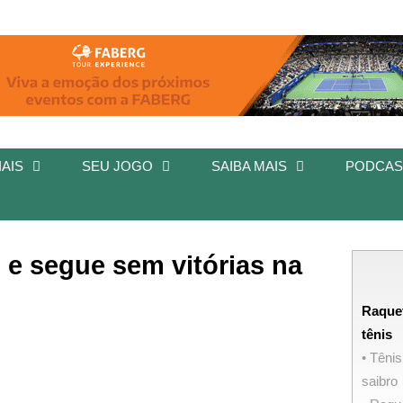
AIS
SEU JOGO
SAIBA MAIS
PODCAS
 e segue sem vitórias na
Raque
tênis
• Tênis
saibro