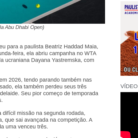
la Abu Dhabi Open)
u para a paulista Beatriz Haddad Maia,
unda-feira, ela abriu campanha no WTA
ela ucraniana Dayana Yastremska, com
sta em 2026, tendo parando também nas
VÍDEO
ssado, ela também perdeu seus três
Adelaide. Seu pior começo de temporada
s.
 difícil missão na segunda rodada,
a, que sai avançada na competição. A
da uma venceu três.