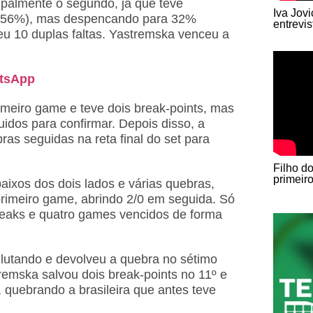
ipalmente o segundo, já que teve
Iva Jov
ra 56%), mas despencando para 32%
entrevi
eu 10 duplas faltas. Yastremska venceu a
atsApp
imeiro game e teve dois break-points, mas
idos para confirmar. Depois disso, a
as seguidas na reta final do set para
Filho d
primeir
aixos dos dois lados e várias quebras,
 primeiro game, abrindo 2/0 em seguida. Só
reaks e quatro games vencidos de forma
lutando e devolveu a quebra no sétimo
remska salvou dois break-points no 11º e
 quebrando a brasileira que antes teve