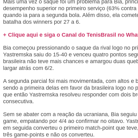
Mais uma vez o saque foi um problema para Bia, princ
desempenho superior no primeiro serviço (63% cont
quando ia para a segunda bola. Além disso, ela comet
batalha dos winners por 27 a 6.
+ Clique aqui e siga o Canal do TenisBrasil no Wh
Bia começou pressionando o saque da rival logo no pr
Yastremska saiu do 15-40 e venceu quatro pontos segu
brasileira não teve mais chances e amargou duas quebr
largar atrás com 6/2.
A segunda parcial foi mais movimentada, com altos e b
sendo a primeira delas em favor da brasileira logo no
que então Yastremska resolveu responder com dois b
consecutiva.
Sem se abater com a reação da ucraniana, Bia seguiu 
game, empatando por 4/4 ao confirmar no oitavo. Yast
em seguida converteu o primeiro match-point que teve,
três game-points e não os converteu.